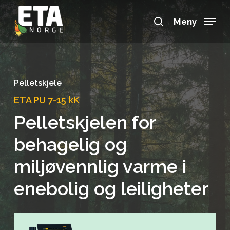
Skip
to
Meny
search
main
Close
content
Menu
Pelletskjele
ETA PU 7-15 kK
Pelletskjelen
for
behagelig
og
miljøvennlig varme
i
enebolig
og
leiligheter