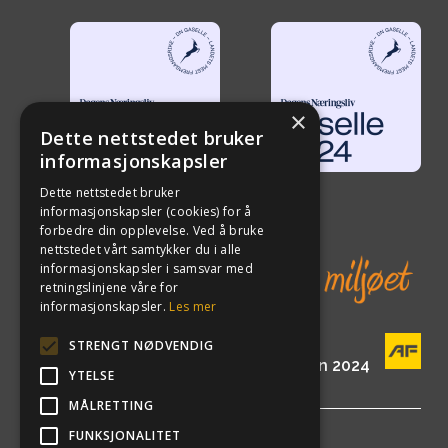
×
Dette nettstedet bruker
informasjonskapsler
Dette nettstedet bruker
informasjonskapsler (cookies) for å
forbedre din opplevelse. Ved å bruke
nettstedet vårt samtykker du i alle
informasjonskapsler i samsvar med
retningslinjene våre for
informasjonskapsler.
Les mer
STRENGT NØDVENDIG
En del av AF Gruppen siden 2024
YTELSE
MÅLRETTING
FUNKSJONALITET
©
2026
ETA Norge AS