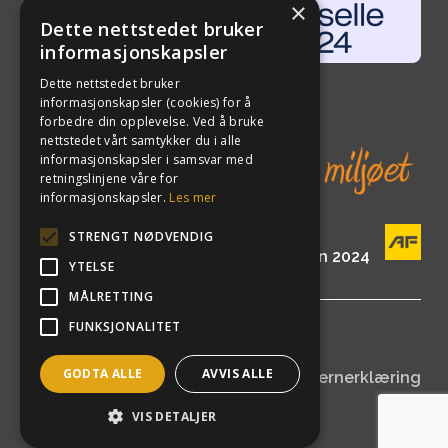
×
Dette nettstedet bruker
informasjonskapsler
Dette nettstedet bruker
informasjonskapsler (cookies) for å
forbedre din opplevelse. Ved å bruke
nettstedet vårt samtykker du i alle
informasjonskapsler i samsvar med
retningslinjene våre for
informasjonskapsler.
Les mer
STRENGT NØDVENDIG
En del av AF Gruppen siden 2024
YTELSE
MÅLRETTING
FUNKSJONALITET
©
2026
ETA Norge AS
GODTA ALLE
AVVIS ALLE
Åpenhetsloven
|
Personvernerklæring
VIS DETALJER