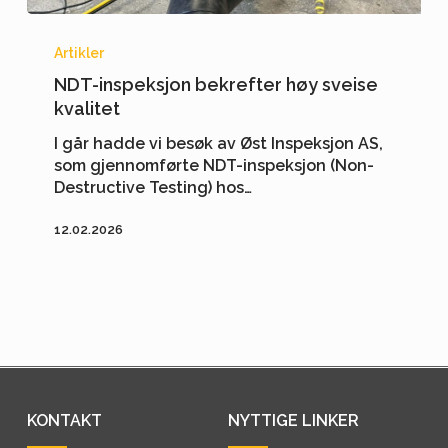
NDT-
inspeksjon
Artikler
bekrefter
NDT-inspeksjon bekrefter høy sveise
høy
kvalitet
sveise
kvalitet
I går hadde vi besøk av Øst Inspeksjon AS,
som gjennomførte NDT-inspeksjon (Non-
Destructive Testing) hos…
12.02.2026
KONTAKT
NYTTIGE LINKER