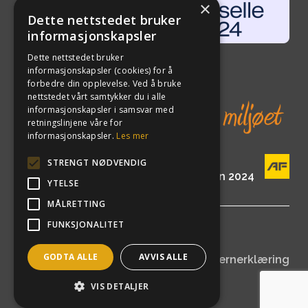
×
Dette nettstedet bruker
informasjonskapsler
Dette nettstedet bruker
informasjonskapsler (cookies) for å
forbedre din opplevelse. Ved å bruke
nettstedet vårt samtykker du i alle
informasjonskapsler i samsvar med
retningslinjene våre for
informasjonskapsler.
Les mer
STRENGT NØDVENDIG
En del av AF Gruppen siden 2024
YTELSE
MÅLRETTING
FUNKSJONALITET
©
2026
ETA Norge AS
GODTA ALLE
AVVIS ALLE
Åpenhetsloven
|
Personvernerklæring
VIS DETALJER