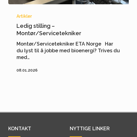
Ledig
stilling
Artikler
–
Ledig stilling –
Montør/Servicetekniker
Montør/Servicetekniker
Montør/Servicetekniker ETA Norge Har
du lyst til å jobbe med bioenergi? Trives du
med…
08.01.2026
KONTAKT
NYTTIGE LINKER