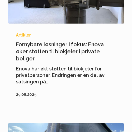
Fornybare
løsninger
Artikler
i
Fornybare løsninger i fokus: Enova
fokus:
øker støtten til biokjeler i private
Enova
boliger
øker
støtten
Enova har økt støtten til biokjeler for
til
privatpersoner. Endringen er en del av
biokjeler
satsingen på…
i
private
29.08.2025
boliger