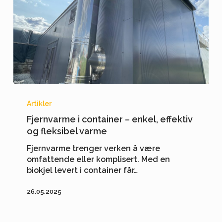
Fjernvarme
i
Artikler
container
Fjernvarme i container – enkel, effektiv
–
og fleksibel varme
enkel,
effektiv
Fjernvarme trenger verken å være
og
omfattende eller komplisert. Med en
fleksibel
biokjel levert i container får…
varme
26.05.2025