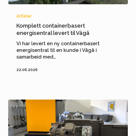
Komplett
containerbasert
Artikler
energisentral
Komplett containerbasert
levert
energisentral levert til Vågå
til
Vågå
Vi har levert en ny containerbasert
energisentral til en kunde i Vågå i
samarbeid med…
22.06.2026