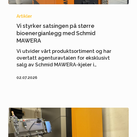
Vi
styrker
Artikler
satsingen
Vi styrker satsingen på større
på
bioenergianlegg med Schmid
større
MAWERA
bioenergianlegg
med
Vi utvider vårt produktsortiment og har
Schmid
overtatt agenturavtalen for eksklusivt
MAWERA
salg av Schmid MAWERA-kjeler i…
02.07.2026