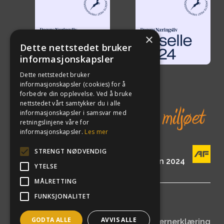
×
Dette nettstedet bruker
informasjonskapsler
Dette nettstedet bruker
informasjonskapsler (cookies) for å
forbedre din opplevelse. Ved å bruke
nettstedet vårt samtykker du i alle
informasjonskapsler i samsvar med
retningslinjene våre for
informasjonskapsler.
Les mer
STRENGT NØDVENDIG
En del av AF Gruppen siden 2024
YTELSE
MÅLRETTING
FUNKSJONALITET
©
2026
ETA Norge AS
GODTA ALLE
AVVIS ALLE
Åpenhetsloven
|
Personvernerklæring