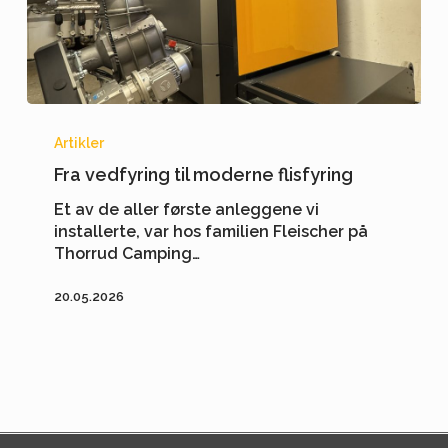
Fra
vedfyring
Artikler
til
Fra vedfyring til moderne flisfyring
moderne
flisfyring
Et av de aller første anleggene vi
installerte, var hos familien Fleischer på
Thorrud Camping…
20.05.2026