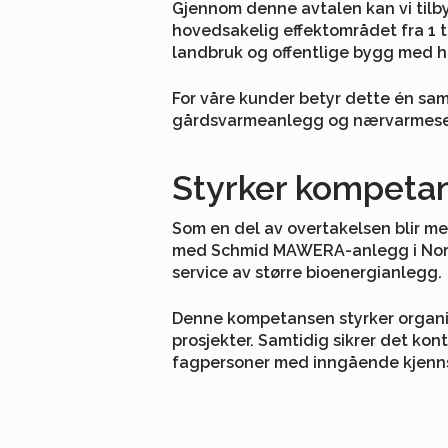
Gjennom denne avtalen kan vi tilb
hovedsakelig effektområdet fra 1 ti
landbruk og offentlige bygg med høy
For våre kunder betyr dette én sam
gårdsvarmeanlegg og nærvarmesent
Styrker kompeta
Som en del av overtakelsen blir m
med Schmid MAWERA-anlegg i Norge og
service av større bioenergianlegg.
Denne kompetansen styrker organis
prosjekter. Samtidig sikrer det ko
fagpersoner med inngående kjenns