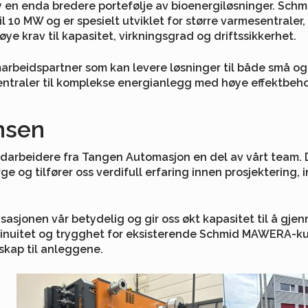
y en enda bredere portefølje av bioenergiløsninger. Sch
l 10 MW og er spesielt utviklet for større varmesentraler,
e krav til kapasitet, virkningsgrad og driftssikkerhet.
arbeidspartner som kan levere løsninger til både små og 
raler til komplekse energianlegg med høye effektbeho
nsen
edarbeidere fra Tangen Automasjon en del av vårt team. D
 tilfører oss verdifull erfaring innen prosjektering, ins
asjonen vår betydelig og gir oss økt kapasitet til å gj
ntinuitet og trygghet for eksisterende Schmid MAWERA-ku
kap til anleggene.