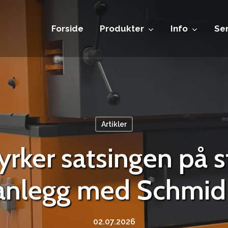
Forside
Produkter
Info
Ser
Artikler
tyrker satsingen på s
ianlegg med Schm
02.07.2026