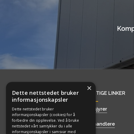
Kompl
×
Dette nettstedet bruker
KONTAKT
NYTTIGE LINKER
informasjonskapsler
477 45 000
Brosjyrer
Dette nettstedet bruker
informasjonskapsler (cookies) for å
forbedre din opplevelse. Ved å bruke
post@etanorge.no
Forhandlere
nettstedet vårt samtykker du i alle
informasjonskapsler i samsvar med