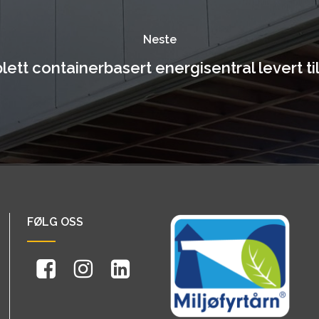
Neste
ett containerbasert energisentral levert ti
FØLG OSS