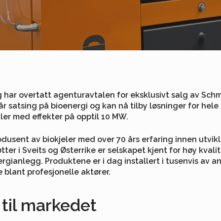
g har overtatt agenturavtalen for eksklusivt salg av Sc
 vår satsing på bioenergi og kan nå tilby løsninger for hel
ler med effekter på opptil 10 MW.
sent av biokjeler med over 70 års erfaring innen utvikl
er i Sveits og Østerrike er selskapet kjent for høy kvalit
ergianlegg. Produktene er i dag installert i tusenvis av 
blant profesjonelle aktører.
 til markedet