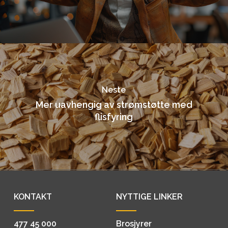
Neste
Mer uavhengig av strømstøtte med
flisfyring
KONTAKT
NYTTIGE LINKER
477 45 000
Brosjyrer