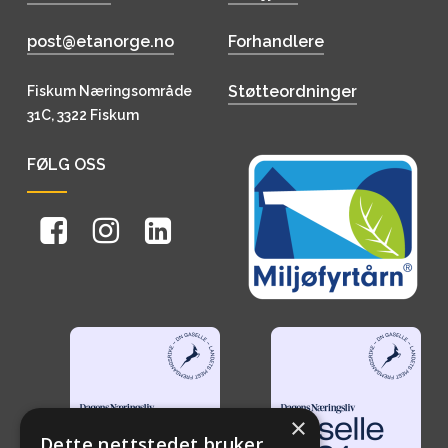
post@etanorge.no
Forhandlere
Støtteordninger
Fiskum Næringsområde
31C, 3322 Fiskum
FØLG OSS
×
Dette nettstedet bruker