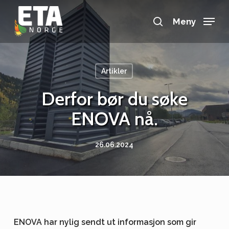
Skip
to
Meny
search
main
Close
content
Menu
Artikler
Derfor bør du søke
ENOVA nå.
26.06.2024
ENOVA har nylig sendt ut informasjon som gir