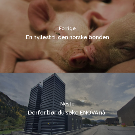
Forrige
En hyllest til den norske bonden
Neste
Derfor bør du søke ENOVA nå.