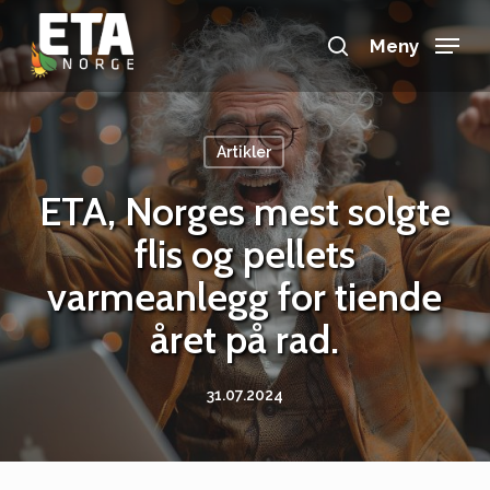
Skip
to
Meny
search
main
Close
content
Menu
Artikler
ETA, Norges mest solgte
flis og pellets
varmeanlegg for tiende
året på rad.
31.07.2024